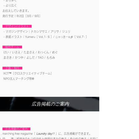
- より多く
- より広く
お伝えしていきます。
発行予定｜年2回［3月 / 9月］
デザイン/イラスト
- マガジンデザイン｜ナカシマサエ / アリサ / ジュリ
- 表紙イラスト｜
Yuimaru［ Vol.1- 6 ］/
［ Vol.7- ］
じゃっきー☆彡
制作チーム
けい / いさえ / たまさえ / わっくん / めぐ
まさき / かつや / よしだ / TAO / もろみ
企画 / 制作
XCT™︎［クロスクリエイティブチーム］
NPO法人マーチング祭®︎
広告掲載のご案内
広告掲載のご案内
marching free magazine「
Laundry day!!
」に、広告掲載ができます。
特 徴｜紙媒体のもつ保存性と情報伝達力の高さ / 希少性の高さ / 全国に