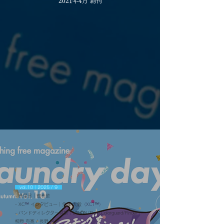
2021年4月 創刊
vol.10｜2025 / 9
- 巻頭言｜鶴巻敬​
- XC
™︎
インタビュー｜金澤 大毅
（XCT™︎）
- バンドディレクター特集｜UNIÖN/Flare Colorguard/Finder：
柳原 克寛 / 長野 裕仁