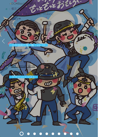
- DCI×Blast!への挑戦 インタビュー｜渋田 華暖
-
横
浜ファイナル奮闘記
- マーチングをお稽古事に「colors」
- MIX3™︎
- コラム｜杉山 寛/じゃっきー☆彡/山口 真央
-
マーチングチーム紹介｜岩槻マーチング集団 雛―ひなたー
- あとがき
広告協賛社様一覧｜vol.10
-
野中貿易
-
Musicmart
- チャコット
-
綾北Mercury winds
デザイン/イラスト
- マガジンデザイン｜シマサキ
サエ / アリサ / ジュリ
- 表紙イラスト｜
じゃっきー☆彡