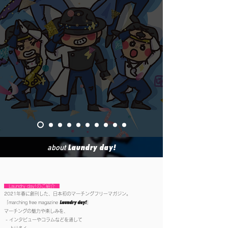
Laundry day!
about
Laundry day!のご紹介
2021年春に創刊した、
日本初のマーチングフリーマガジン。
Laundry day!
「marching free magazine
」
マーチングの魅力や楽しみを、
- インタビューやコラムなどを通して