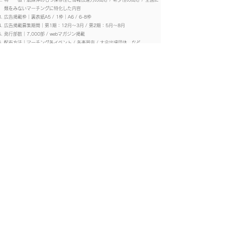
類をみないマーチングに特化した内容
広告掲載枠｜裏表紙A5 / 1枠｜A6 / 6-8枠
広告掲載募集期間｜第1期：12月〜3月 / 第2期：5月〜8月
発行部数｜7,000部 / webマガジン掲載
配布方法｜マーチング各イベント / 各楽器店 / 大会出場団体 など
掲載金額｜お問い合わせ後にお伝えさせて頂きます。
フリーマガジンへの広告掲載｜お問合せ
企画 / 制作