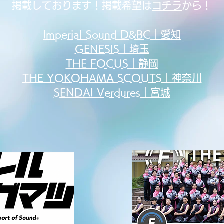
掲載しております！
掲載希望は
コチラ
から！
Imperial Sound D&BC｜愛知
GENESIS｜埼玉
THE FOCUS｜静岡
THE YOKOHAMA SCOUTS｜神奈川
SENDAI Verdures｜宮城