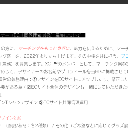
ナー（EC共同管理者 兼務）募集について
の方に、
マーチングをもっと身近に
、
魅力を伝えるために、マー
ング祭」を、2022年より立ち上げます。その中核を共に担う、
プ
 兼務）を募集します。XCT™️のメンバーとして、マーチング祭®
に応じて、デザイナーのお名前やプロフィールを当HPに掲載させて
運営の兼務理由：①デザイン
をECサイトにアップしたり、修正し
要がある為 / ②ECサイト全体のデザインも一緒にしていただきた
I
Tシャツデザイン ②ECサイト共同管理運用
デザイン2案
T（春夏/秋冬：各2種類） / その他（ご希望などに応じてグッズ