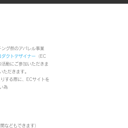
チング祭のアパレル事業
ロダクトデザイナー
（EC
︎の活動にご参加いただきま
いただきます。
たりする
際に、ECサイトを
い為
展開などもできます）