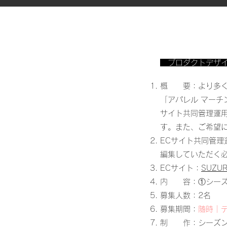
プロダクトデザイ
概 要：より多く
「アパレル マーチ
サイト共同管理運用
す。また、ご希望
ECサイト共同管理
編集していただく必
ECサイト：
SUZUR
内 容：①シーズン
募集人数：2名
​募集期間：
随時｜
​制 作：シーズン